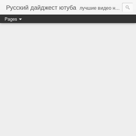
Русский дайджест ютуба
лучшие видео на русском языке - стань соавтором (пиши на whotor@ya.ru)
Pages