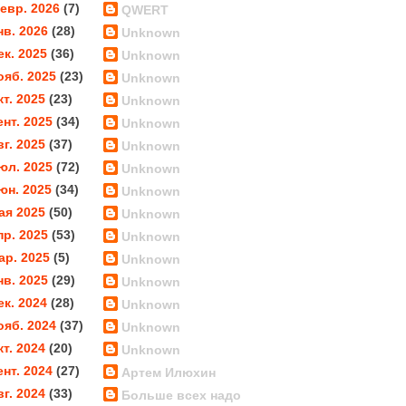
евр. 2026
(7)
QWERT
нв. 2026
(28)
Unknown
ек. 2025
(36)
Unknown
ояб. 2025
(23)
Unknown
кт. 2025
(23)
Unknown
ент. 2025
(34)
Unknown
вг. 2025
(37)
Unknown
юл. 2025
(72)
Unknown
юн. 2025
(34)
Unknown
ая 2025
(50)
Unknown
пр. 2025
(53)
Unknown
ар. 2025
(5)
Unknown
нв. 2025
(29)
Unknown
ек. 2024
(28)
Unknown
ояб. 2024
(37)
Unknown
кт. 2024
(20)
Unknown
ент. 2024
(27)
Артем Илюхин
вг. 2024
(33)
Больше всех надо