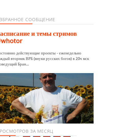
ЗБРАННОЕ СООБЩЕНИЕ
асписание и темы стримов
#whotor
остоянно действующие проекты - еженедельно
аждый вторник ВРБ (внуки русских богов) в 20ч мск
оведущий Бран...
РОСМОТРОВ ЗА МЕСЯЦ