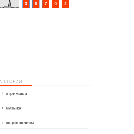
3
8
7
0
2
АТЕГОРИИ
стримаши
музыка
национализм