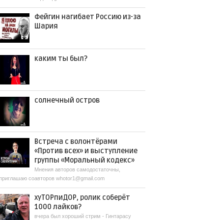
Фейгин нагибает Россию из-за
Шария
каким ты был?
солнечный остров
Встреча с волонтёрами
«Против всех» и выступление
группы «Моральный кодекс»
Мнения авторов самодостаточны,
приглашаю соавторов whotor1@gmail.com
хуТОРпиДОР, ролик соберёт
1000 лайков?
вчера был хороший стрим - Гинтарасу