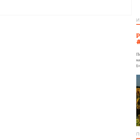
И
р
П
к
(с
П