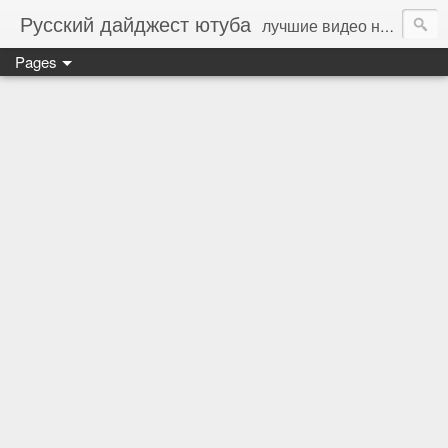
Русский дайджест ютуба
лучшие видео на русском языке - стань соавтором (пиши на whotor@ya.ru)
Pages