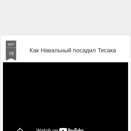
SEP
Как Навальный посадил Тесака
18