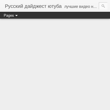
Русский дайджест ютуба
лучшие видео на русском языке - стань соавтором (пиши на whotor@ya.ru)
Pages