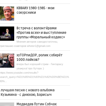
КВВАИУ 1980-1985 - мои
сокурсники
Встреча с волонтёрами
«Против всех» и выступление
группы «Моральный кодекс»
Мнения авторов самодостаточны,
приглашаю соавторов whotor1@gmail.com
хуТОРпиДОР, ролик соберёт
1000 лайков?
вчера был хороший стрим - Гинтарасу
уважуха! про Хутора :)
https://www.youtube.com/results?
search_query=%D1%85%D1%83%D1%82%D0%BE%D1%
80%...
лучшая песня с нового альбома
Кузьмина - с днюхою, Борисыч
Медведев Путин Собчак