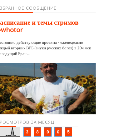
ЗБРАННОЕ СООБЩЕНИЕ
асписание и темы стримов
#whotor
остоянно действующие проекты - еженедельно
аждый вторник ВРБ (внуки русских богов) в 20ч мск
оведущий Бран...
РОСМОТРОВ ЗА МЕСЯЦ
3
8
0
6
5