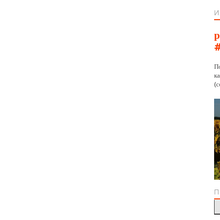
И
р
П
к
(с
П