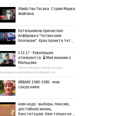
Убийство Тесака. Стрим Марка
Фейгина
Котельников причислил
Алфёрова к "путинским
блогерам". Крах проекта тет...
5 11 17 - Революция
отменяется. ⌛️ Моё мнение о
Мальцеве.
Мнения авторов самодостаточны,
приглашаю соавторов whotor1@gmail.com
КВВАИУ 1980-1985 - мои
сокурсники
нам надо : выборы, пенсию,
достойную жизнь,
Конституцию. Нам только не ...