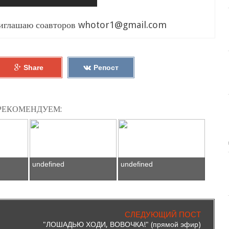
риглашаю соавторов whotor1@gmail.com
Share
Репост
РЕКОМЕНДУЕМ:
undefined
undefined
СЛЕДУЮЩИЙ ПОСТ
"ЛОШАДЬЮ ХОДИ, ВОВОЧКА!" (прямой эфир)