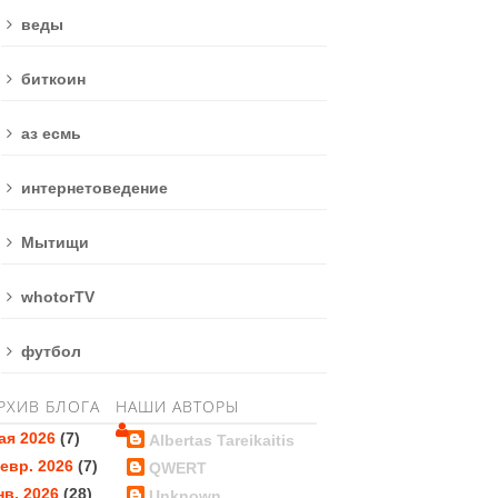
веды
биткоин
аз есмь
интернетоведение
Мытищи
whotorTV
футбол
РХИВ БЛОГА
НАШИ АВТОРЫ
ая 2026
(7)
Albertas Tareikaitis
евр. 2026
(7)
QWERT
нв. 2026
(28)
Unknown