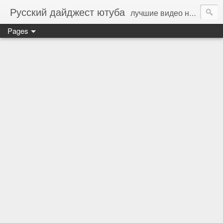
Русский дайджест ютуба
лучшие видео на русском языке - стань соавтором (пиши на whotor@ya.ru)
Pages